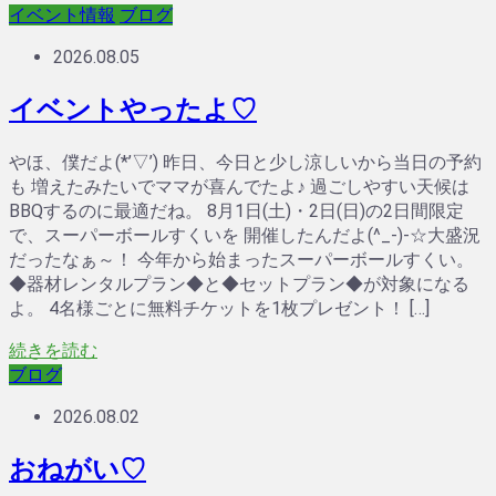
イベント情報
ブログ
2026.08.05
イベントやったよ♡
やほ、僕だよ(*’▽’) 昨日、今日と少し涼しいから当日の予約
も 増えたみたいでママが喜んでたよ♪ 過ごしやすい天候は
BBQするのに最適だね。 8月1日(土)・2日(日)の2日間限定
で、スーパーボールすくいを 開催したんだよ(^_-)-☆大盛況
だったなぁ～！ 今年から始まったスーパーボールすくい。
◆器材レンタルプラン◆と◆セットプラン◆が対象になる
よ。 4名様ごとに無料チケットを1枚プレゼント！ […]
続きを読む
ブログ
2026.08.02
おねがい♡