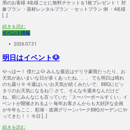
用のお客様 4名様ごとに無料チケットを1枚プレゼント！ 対
象プラン ・器材レンタルプラン ・セットプラン 例 ・4名様
[…]
続きを読む
イベント情報
2026.07.31
明日はイベント🐶
やっほー！ 僕だよ🐶 みんな最近はゲリラ豪雨だったり、お
天気があいまいな日が多くあったね、、、 でも明日は晴れ
のち曇り🌞 今週はいいお天気が続くみたいで、BBQにピッ
タリのお天気になるね♡ さて、そんな今週末なんだけど
ね、前にみんなにも言っていた「スーパーボールすくい」イ
ベントが開催されるよ✨ 毎年お客さんからも大好評な企画
が今年もここ、彩湖・道満グリーンパークBBQガーデンにや
ってきた！！ 今日 […]
続きを読む