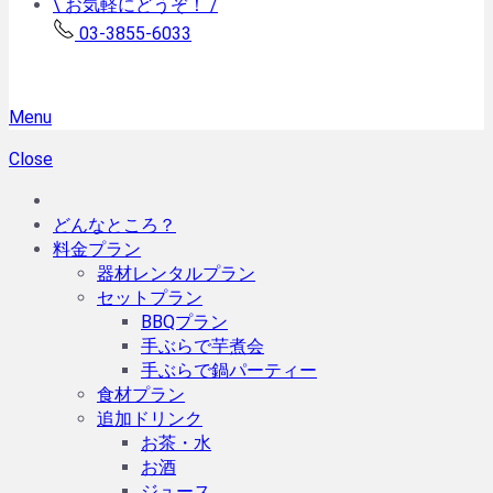
\ お気軽にどうぞ！ /
03-3855-6033
Menu
Close
どんなところ？
料金プラン
器材レンタルプラン
セットプラン
BBQプラン
手ぶらで芋煮会
手ぶらで鍋パーティー
食材プラン
追加ドリンク
お茶・水
お酒
ジュース