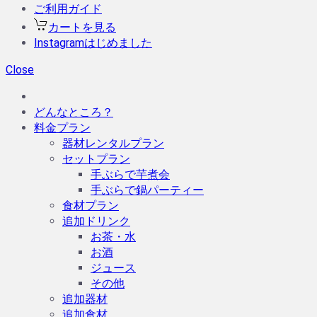
ご利用ガイド
カートを見る
Instagramはじめました
Close
どんなところ？
料金プラン
器材レンタルプラン
セットプラン
手ぶらで芋煮会
手ぶらで鍋パーティー
食材プラン
追加ドリンク
お茶・水
お酒
ジュース
その他
追加器材
追加食材