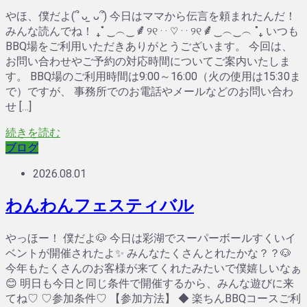
やほ、僕だよ(՞ ᴗ ̫ ᴗ՞) 今日はママから伝言を頼まれたんだ！
みんな読んでね！ ₊˚ ‿︵‿ ⸙ ୨୧ · · ♡ · · ୨୧ ⸙ ‿︵‿︵ ˚₊ いつも
BBQ場をご利用いただきありがとうございます。 今回は、
お問い合わせやご予約の対応時間についてご案内いたしま
す。 BBQ場のご利用時間は9:00～16:00（火の使用は15:30ま
で）ですが、 事務所でのお電話やメールなどのお問い合わ
せ […]
続きを読む
ブログ
2026.08.01
わんわんフェスティバル
やっほー！ 僕だよ🐶 今日は彩湖でスーパーボールすくいイ
ベントが開催されたよ✨ みんなたくさんとれたかな？？🐶
今年もたくさんのお客様が来てくれたみたいで僕嬉しいなぁ
😊 明日も今日と同じ条件で開催するから、みんな遊びに来
てね♡ ♡参加条件♡ 【参加方法】 ◆ 楽ちんBBQコースご利