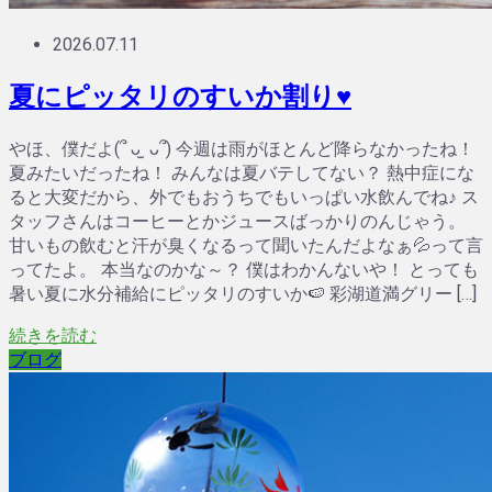
2026.07.11
夏にピッタリのすいか割り♥
やほ、僕だよ(՞ ᴗ ̫ ᴗ՞) 今週は雨がほとんど降らなかったね！
夏みたいだったね！ みんなは夏バテしてない？ 熱中症にな
ると大変だから、外でもおうちでもいっぱい水飲んでね♪ ス
タッフさんはコーヒーとかジュースばっかりのんじゃう。
甘いもの飲むと汗が臭くなるって聞いたんだよなぁ💦って言
ってたよ。 本当なのかな～？ 僕はわかんないや！ とっても
暑い夏に水分補給にピッタリのすいか🍉 彩湖道満グリー […]
続きを読む
ブログ