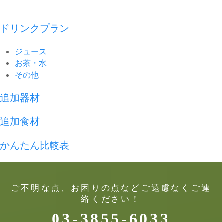
ドリンクプラン
ジュース
お茶・水
その他
追加器材
追加食材
かんたん比較表
ご不明な点、お困りの点などご遠慮なくご連
絡ください！
03-3855-6033