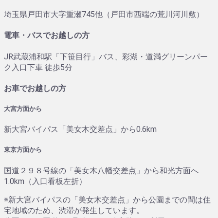
埼玉県戸田市大字重瀬745他
（戸田市西端の荒川河川敷）
電車・バスでお越しの方
JR武蔵浦和駅「下笹目行」バス、彩湖・道満グリーンパー
ク入口下車 徒歩5分
お車でお越しの方
大宮方面から
新大宮バイパス「美女木交差点」から0.6km
東京方面から
国道２９８号線の「美女木八幡交差点」から和光方面へ
1.0km（入口看板左折）
※新大宮バイパスの「美女木交差点」から公園までの間は住
宅地域のため、渋滞が発生しています。