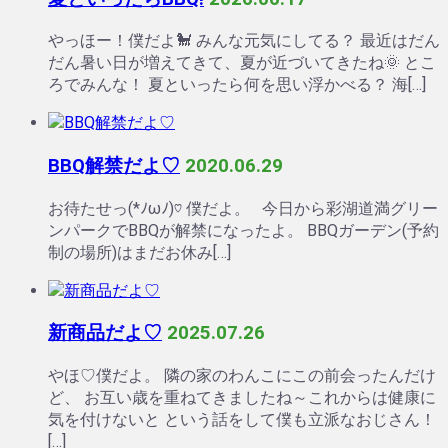
やっほー！僕だよ🐩 みんな元気にしてる？ 最近はだん
だん暑い日が増えてきて、夏が近づいてきたね🌞 とこ
ろでみんな！ 夏といったら何を思い浮かべる？ 海[…]
BBQ解禁だよ♡
2020.06.29
お待たせっ(*ﾉωﾉ)♡ 僕だよ。 今日から彩湖道満グリー
ンパークでBBQが解禁になったよ。 BBQガーデン(予約
制の場所)はまだお休み[…]
新商品だよ♡
2025.07.26
やほ♡僕だよ。 隣の家のわんこにこの前会ったんだけ
ど、 お互い歳を重ねてきましたね～これからは健康に
気を付けないと という話をして僕も立派なおじさん！
[…]