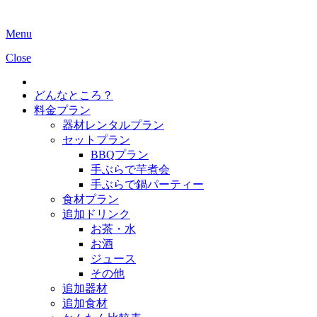
Menu
Close
どんなところ？
料金プラン
器材レンタルプラン
セットプラン
BBQプラン
手ぶらで芋煮会
手ぶらで鍋パーティー
食材プラン
追加ドリンク
お茶・水
お酒
ジュース
その他
追加器材
追加食材