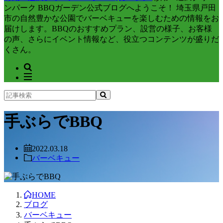
ンパーク BBQガーデン公式ブログへようこそ！ 埼玉県戸田
市の自然豊かな公園でバーベキューを楽しむための情報をお
届けします。BBQのおすすめプラン、設営の様子、お客様
の声、さらにイベント情報など、役立つコンテンツが盛りだ
くさん。
手ぶらでBBQ
2022.03.18
バーベキュー
HOME
ブログ
バーベキュー