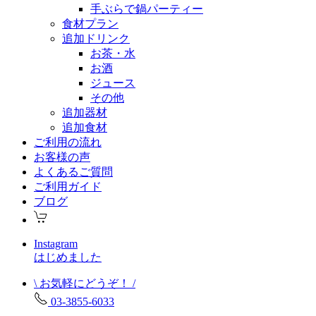
手ぶらで鍋パーティー
食材プラン
追加ドリンク
お茶・水
お酒
ジュース
その他
追加器材
追加食材
ご利用の流れ
お客様の声
よくあるご質問
ご利用ガイド
ブログ
Instagram
はじめました
\ お気軽にどうぞ！ /
03-3855-6033