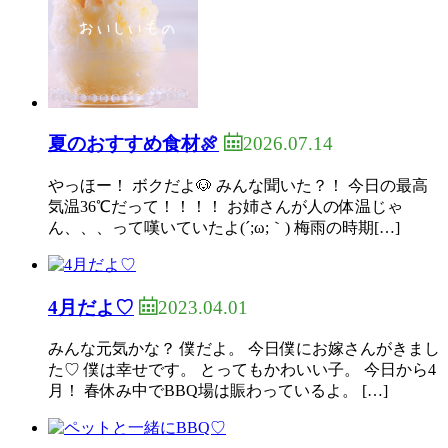
2026.07.14
夏のおすすめ食材🍖
やっほー！ ボクだよ🐶 みんな聞いた？！ 今日の最高
気温36℃だって！！！！ お姉さんが人の体温じゃ
ん、、、って嘆いていたよ(´;ω;｀) 梅雨の時期[…]
2023.04.01
4月だよ♡
みんな元気かな？ 僕だよ。 今日僕にお嫁さんがきまし
た♡ 僕は幸せです。 とってもかわいい子。 今日から4
月！ 春休み中でBBQ場は賑わっているよ。 […]