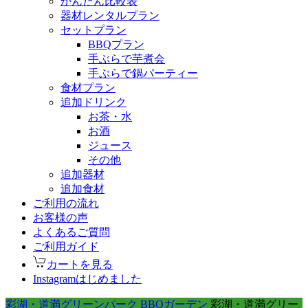
かんたん比較表
器材レンタルプラン
セットプラン
BBQプラン
手ぶらで芋煮会
手ぶらで鍋パーティー
食材プラン
追加ドリンク
お茶・水
お酒
ジュース
その他
追加器材
追加食材
ご利用の流れ
お客様の声
よくあるご質問
ご利用ガイド
カートを見る
Instagramはじめました
彩湖・道満グリーンパーク BBQガーデン
彩湖・道満グリー