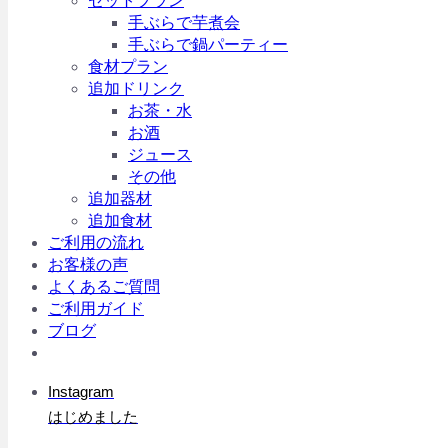
セットプラン
手ぶらで芋煮会
手ぶらで鍋パーティー
食材プラン
追加ドリンク
お茶・水
お酒
ジュース
その他
追加器材
追加食材
ご利用の流れ
お客様の声
よくあるご質問
ご利用ガイド
ブログ
Instagram
はじめました