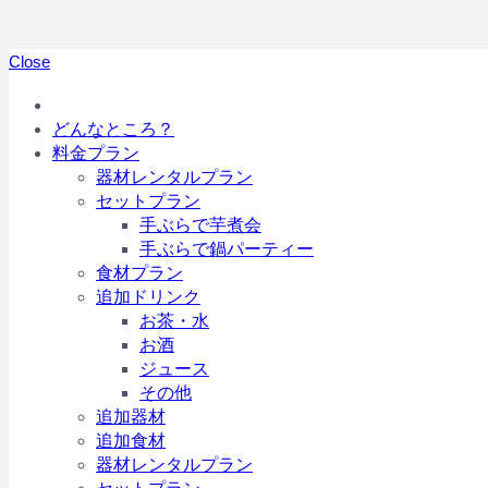
Close
どんなところ？
料金プラン
器材レンタルプラン
セットプラン
手ぶらで芋煮会
手ぶらで鍋パーティー
食材プラン
追加ドリンク
お茶・水
お酒
ジュース
その他
追加器材
追加食材
器材レンタルプラン