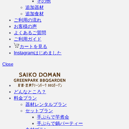
その他
追加器材
追加食材
ご利用の流れ
お客様の声
よくあるご質問
ご利用ガイド
カートを見る
Instagramはじめました
Close
どんなところ？
料金プラン
器材レンタルプラン
セットプラン
手ぶらで芋煮会
手ぶらで鍋パーティー