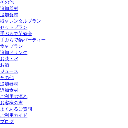
その他
追加器材
追加食材
器材レンタルプラン
セットプラン
手ぶらで芋煮会
手ぶらで鍋パーティー
食材プラン
追加ドリンク
お茶・水
お酒
ジュース
その他
追加器材
追加食材
ご利用の流れ
お客様の声
よくあるご質問
ご利用ガイド
ブログ