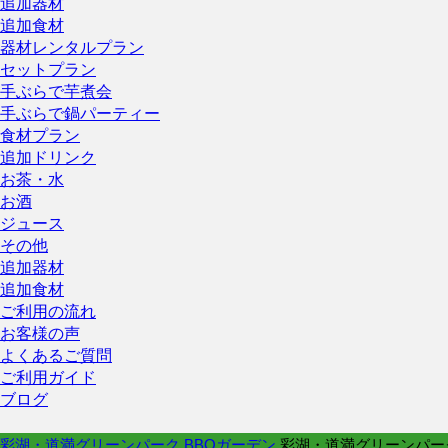
追加器材
追加食材
器材レンタルプラン
セットプラン
手ぶらで芋煮会
手ぶらで鍋パーティー
食材プラン
追加ドリンク
お茶・水
お酒
ジュース
その他
追加器材
追加食材
ご利用の流れ
お客様の声
よくあるご質問
ご利用ガイド
ブログ
彩湖・道満グリーンパーク BBQガーデン
彩湖・道満グリーンパー