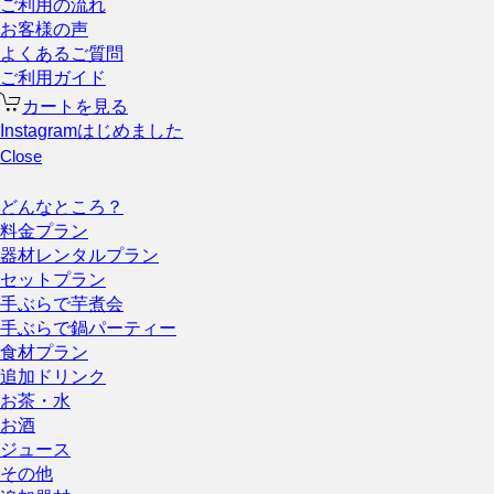
ご利用の流れ
お客様の声
よくあるご質問
ご利用ガイド
カートを見る
Instagramはじめました
Close
どんなところ？
料金プラン
器材レンタルプラン
セットプラン
手ぶらで芋煮会
手ぶらで鍋パーティー
食材プラン
追加ドリンク
お茶・水
お酒
ジュース
その他