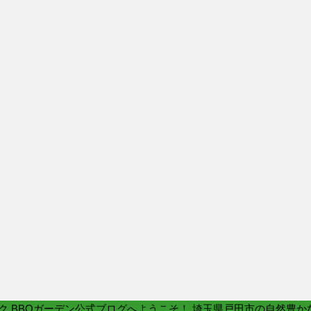
ク BBQガーデン公式ブログへようこそ！ 埼玉県戸田市の自然豊