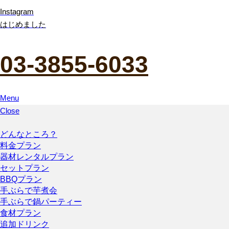
Instagram
はじめました
03-3855-6033
Menu
Close
どんなところ？
料金プラン
器材レンタルプラン
セットプラン
BBQプラン
手ぶらで芋煮会
手ぶらで鍋パーティー
食材プラン
追加ドリンク