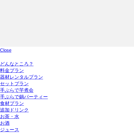
Close
どんなところ？
料金プラン
器材レンタルプラン
セットプラン
手ぶらで芋煮会
手ぶらで鍋パーティー
食材プラン
追加ドリンク
お茶・水
お酒
ジュース