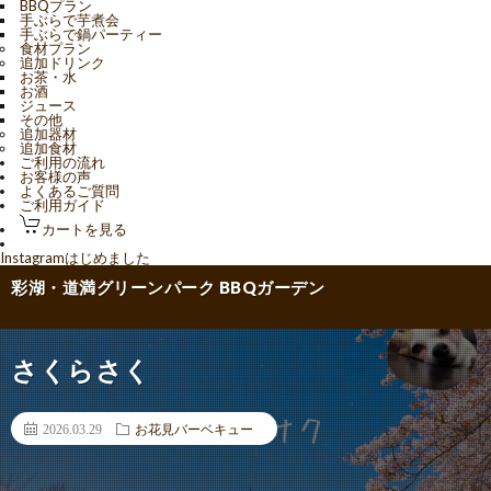
BBQプラン
手ぶらで芋煮会
手ぶらで鍋パーティー
食材プラン
追加ドリンク
お茶・水
お酒
ジュース
その他
追加器材
追加食材
ご利用の流れ
お客様の声
よくあるご質問
ご利用ガイド
カートを見る
Instagramはじめました
彩湖・道満グリーンパーク BBQガーデン
さくらさく
2026.03.29
お花見バーベキュー