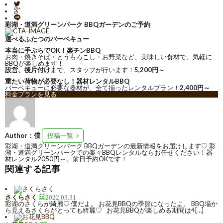
彩湖・道満グリーンパーク BBQガーデンのご予約
選べるふたつのバーベキュー
本当に手ぶらでOK！楽チンBBQ
お肉・焼きそば・とうもろこし・お野菜など、美味しい食材で、気軽に
BBQが楽しめます！
設営、後片付け
まで、スタッフが行います！
5,200
円～
重たい荷物が必要なし！器材レンタルBBQ
バーベキューに必要な器材が、全て揃ったレンタルプラン！
2,400
円～
料金プランを見る
Author：僕
投稿一覧
彩湖・道満グリーンパーク BBQガーデンの最新情報をお届けします♡ 彩
湖・道満グリーンパークでの楽々BBQレンタルならお任せください！器
材レンタル2050円～。前日予約OKです！
関連する記事
さくらさく
2022.03.31
彩湖のさくらが綺麗♡ 僕だよ。 お花見BBQの季節になったよ。 BBQ場か
ら見えるさくらがとっても綺麗♡ お花見BBQが楽しめる期間は4[…]