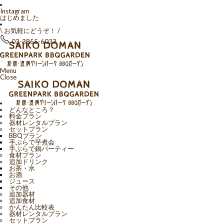
Instagram
はじめました
\ お気軽にどうぞ！ /
03-3855-6033
Menu
Close
どんなところ？
料金プラン
器材レンタルプラン
セットプラン
BBQプラン
手ぶらで芋煮会
手ぶらで鍋パーティー
食材プラン
追加ドリンク
お茶・水
お酒
ジュース
その他
追加器材
追加食材
かんたん比較表
器材レンタルプラン
セットプラン