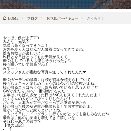
ブログ
お花見バーベキュー
さくらさく
HOME
やっほ、僕だよ(*’▽’)
みんな、元気？
気温も高くなってきたよ！
お外を歩く人はだんだん薄着になってきてるね。
僕もお散歩が楽しいよ♪
昨日と今日はとってもお天気が良くて
BBQをしている人も楽しそうだったよ♡
桜も咲いていて最高だね！
みてー！
スタッフさんが素敵な写真を送ってくれたんだ❤
BBQガーデンの脇道には桜が何本か植えられていて
桜もちょこっと楽しめちゃうのは今だけの特権だよね。
桜が散るころはもう少し落ち着いていると思うんだけど
GWが来たら1年で一番混雑するんだ！
去年はいちばん多かった日は660人も来てくれたんだよ！
たくさんの人がいてびっくりしたんだ！
だから、人混みが苦手だな～ってお友達が居たら
桜が散った後のＧＷ前が気候も良くておすすめだよ。
暖かい日がずっと続くといいよね。
こういう日に、ドッグランに行くのがとっても楽しみなんだ🐾
最近は、他のお友達も増えてきて嬉しいな！
それじゃあこの辺で🐾
【僕の日記】