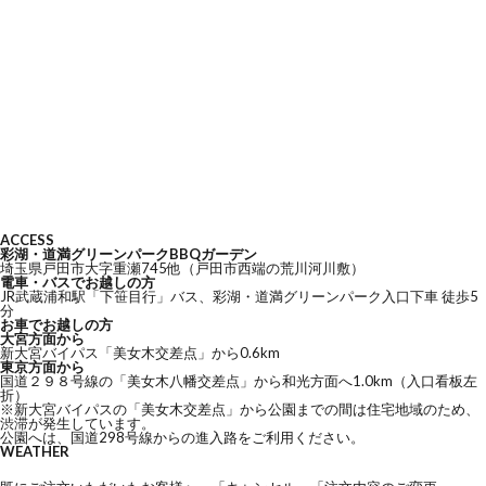
ACCESS
彩湖・道満グリーンパークBBQガーデン
埼玉県戸田市大字重瀬745他
（戸田市西端の荒川河川敷）
電車・バスでお越しの方
JR武蔵浦和駅「下笹目行」バス、彩湖・道満グリーンパーク入口下車 徒歩5
分
お車でお越しの方
大宮方面から
新大宮バイパス「美女木交差点」から0.6km
東京方面から
国道２９８号線の「美女木八幡交差点」から和光方面へ1.0km（入口看板左
折）
※新大宮バイパスの「美女木交差点」から公園までの間は住宅地域のため、
渋滞が発生しています。
公園へは、国道298号線からの進入路をご利用ください。
WEATHER