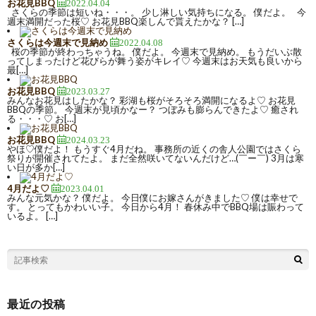
お花見BBQ
2022.04.04
さくらの季節は短いね・・・。 少し淋しい気持ちになる。 僕だよ。 今
週末満開だった桜♡ お花見BBQ楽しんで貰えたかな？ […]
さくらは今週末で見納め
2022.04.08
桜の季節が終わっちゃうね。 僕だよ。 今週末で見納め。 もうだいぶ散
ってしまったけど花びらが舞う姿がキレイ♡ 今週末はお天気も良いから
最[…]
お花見BBQ
2023.03.27
みんなお花見はしたかな？ 彩湖も桜がそろそろ満開になるよ♡ お花見
BBQの季節。 今週末が見頃かなー？ つぼみも膨らんできたよ♡ 癒され
る・・・♡ お[…]
お花見BBQ
2024.03.23
やほ♡僕だよ！ もうすぐ4月だね。 事務所の近くの舎人公園ではさくら
祭りが開催されてたよ。 まだ全然咲いてないんだけど…(￣ー￣) 3月は寒
い日が多か[…]
4月だよ♡
2023.04.01
みんな元気かな？ 僕だよ。 今日僕にお嫁さんがきました♡ 僕は幸せで
す。 とってもかわいい子。 今日から4月！ 春休み中でBBQ場は賑わって
いるよ。 […]
最近の投稿