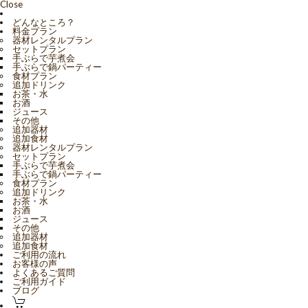
Close
どんなところ？
料金プラン
器材レンタルプラン
セットプラン
手ぶらで芋煮会
手ぶらで鍋パーティー
食材プラン
追加ドリンク
お茶・水
お酒
ジュース
その他
追加器材
追加食材
器材レンタルプラン
セットプラン
手ぶらで芋煮会
手ぶらで鍋パーティー
食材プラン
追加ドリンク
お茶・水
お酒
ジュース
その他
追加器材
追加食材
ご利用の流れ
お客様の声
よくあるご質問
ご利用ガイド
ブログ